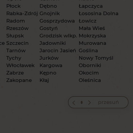
Płock
Dębno
Łapczyca
Rabka-Zdrój
Gnojnik
Łososina Dolna
Radom
Gosprzydowa
Łowicz
Rzeszów
Gostyń
Mała Wieś
Słupsk
Grodzisk wlkp.
Mokrzyska
ce
Szczecin
Jadowniki
Murowana
Tarnów
Jarocin Jasień
Goślina
Tychy
Jurków
Nowy Tomyśl
Włocławek
Kargowa
Oborniki
Zabrze
Kępno
Okocim
Zakopane
Kłaj
Oleśnica
przesuń