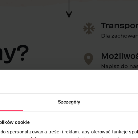
Transpor
Dla zachowani
my?
Możliwo
Napisz do na
Bezpiec
dniczym, by
Bez nagłych 
Ci możliwość
Szczegóły
higeny.
 zamówienia,
o godziny 10:00
Punktua
 plików cookie
tawę. Zamów
do spersonalizowania treści i reklam, aby oferować funkcje sp
Zawsze dosta
znym dowozem!