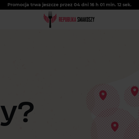
Promocja trwa jeszcze przez
04
dni
16
h
01
min.
11
sek.
y?