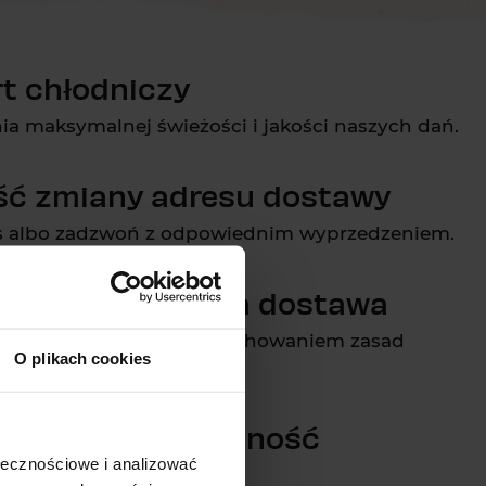
t chłodniczy
a maksymalnej świeżości i jakości naszych dań.
ść zmiany adresu dostawy
s albo zadzwoń z odpowiednim wyprzedzeniem.
zna i komfortowa dostawa
pobudek i telefonów, z zachowaniem zasad
O plikach cookies
lność i niezawodność
ołecznościowe i analizować
rczamy na czas.