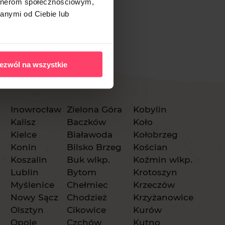
artnerom społecznościowym,
anymi od Ciebie lub
ezwól na wszystkie
Inowrocław
Zielona Góra
Kobylin
Kalisz
Baczków
Koło
Kielce
Białawoda
Kołobrzeg
Konin
Bilsko Brzeg
Kościan
Koszalin
Buk wlkp.
Koźmin wlkp.
Lublin
Bytom
Krotoszyn
Myślenice
Chełmiec
Krzeczów
Nowy Sącz
Chodzież
Krzyżanowice
Olsztyn
Cikowice
Kurów
Opole
Czchów
Kutno