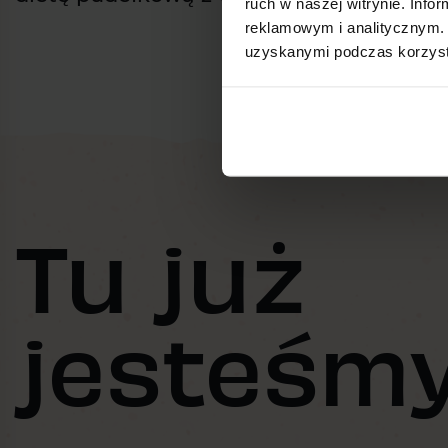
ruch w naszej witrynie. Inf
reklamowym i analitycznym. 
uzyskanymi podczas korzysta
Tu już
jesteśmy