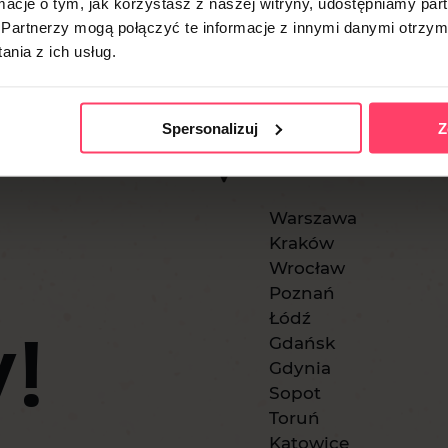
ormacje o tym, jak korzystasz z naszej witryny, udostępniamy p
Partnerzy mogą połączyć te informacje z innymi danymi otrzym
nia z ich usług.
Spersonalizuj
Z
Warszawa
Kraków
Wrocław
Poznań
!
Łódź
Gdańsk
Gdynia
Sopot
Toruń
Katowice