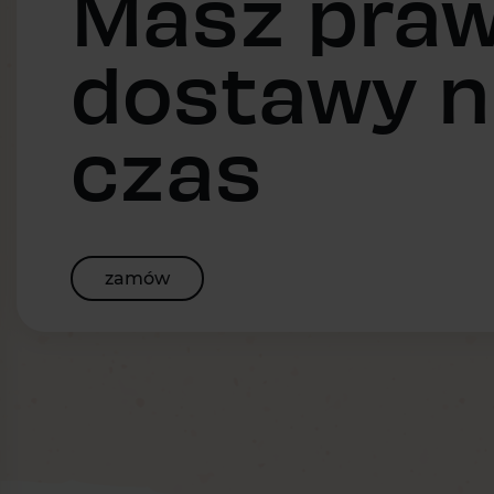
Masz praw
dostawy n
czas
zamów