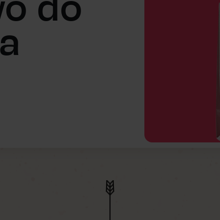
o do
a