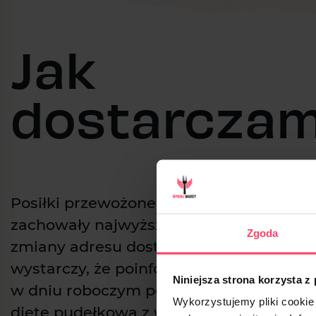
Jak
dostarcza
Posiłki przewożone są transportem chło
zachowały najwyższą świeżość. Dajemy 
Zgoda
zmiany adresu dostaw podczas trwania
wystarczy, że poinformujesz nas o tym d
Niniejsza strona korzysta z
w dniu roboczym poprzedzającym dos
Wykorzystujemy pliki cookie 
dietę pudełkową z wygodnym, bezpiec