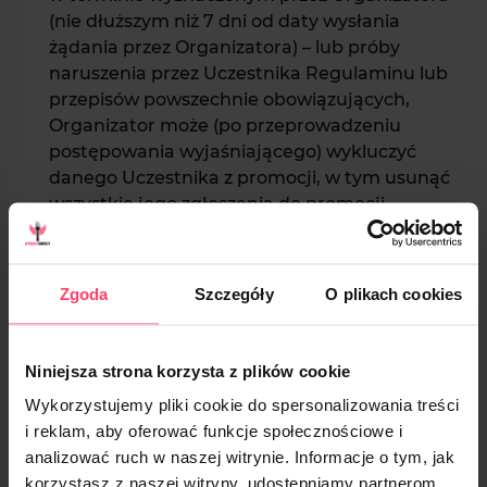
(nie dłuższym niż 7 dni od daty wysłania
żądania przez Organizatora) – lub próby
naruszenia przez Uczestnika Regulaminu lub
przepisów powszechnie obowiązujących,
Organizator może (po przeprowadzeniu
postępowania wyjaśniającego) wykluczyć
danego Uczestnika z promocji, w tym usunąć
wszystkie jego zgłoszenia do promocji,
pozbawić go praw do rabatu
promocyjnego,anulować zaplanowane
dostawy. W takim wypadku środki wpłacone
Zgoda
Szczegóły
O plikach cookies
na rzecz organizatora dostępne będą w
skarbonce w profilu. Uczestnik może w każdej
chwili zlecić zwrot wpłaconych środków na
Niniejsza strona korzysta z plików cookie
wskazane przez uczestnika konto bankowe.
Wykorzystujemy pliki cookie do spersonalizowania treści
W przypadku stwierdzenia nieuczciwej
i reklam, aby oferować funkcje społecznościowe i
ingerencji w systemy Organizatora bądź
analizować ruch w naszej witrynie. Informacje o tym, jak
nieuczciwego lub niezgodnego z Regulaminem
korzystasz z naszej witryny, udostępniamy partnerom