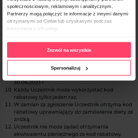
wpływu na wynik promocji lub przyznanie
społecznościowym, reklamowym i analitycznym.
prawa do nagrody w promocji, Organizator
Partnerzy mogą połączyć te informacje z innymi danymi
może zgłosić ww. praktykę do odpowiednich
otrzymanymi od Ciebie lub uzyskanymi podczas
organów ścigania.
korzystania z ich usług.
Nie będą rozpatrywane zgłoszenia
niezawierające wszystkich wymaganych
(obowiązkowych) danych i elementów
Zezwól na wszystkie
wskazanych w Regulaminie, zgodnie z pkt 3.1
Regulaminu, a także zawierające dane
nieprawdziwe oraz zgłoszenia dokonane w
Spersonalizuj
innym terminie niż w dniach 05.06.2023 r-
30.06.2023 r
Każdy Uczestnik może wykorzystać kod
rabatowy tylko jeden raz.
W zamian za zgłoszenie Uczestnik otrzyma kod
rabatowy uprawniający do zamówienia diety ze
zniżką.
Uczestnik nie może żądać otrzymania
ekwiwalentu pieniężnego za kod rabatowy.