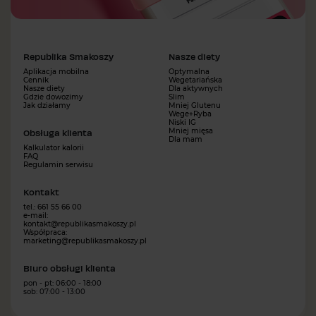
Republika Smakoszy
Nasze diety
Aplikacja mobilna
Optymalna
Cennik
Wegetariańska
Nasze diety
Dla aktywnych
Gdzie dowozimy
Slim
Jak działamy
Mniej Glutenu
Wege+Ryba
Niski IG
Mniej mięsa
Obsługa klienta
Dla mam
Kalkulator kalorii
FAQ
Regulamin serwisu
Kontakt
tel.: 661 55 66 00
e-mail:
kontakt@republikasmakoszy.pl
Współpraca:
marketing@republikasmakoszy.pl
Biuro obsługi klienta
pon - pt: 06:00 - 18:00
sob: 07:00 - 13:00