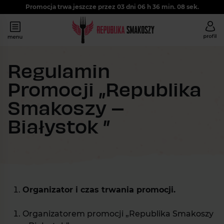
Promocja trwa jeszcze przez
03
dni
06
h
36
min.
07
sek.
Regulamin
Promocji „Republika
Smakoszy –
Białystok ”
Organizator i czas trwania promocji.
Organizatorem promocji „Republika Smakoszy