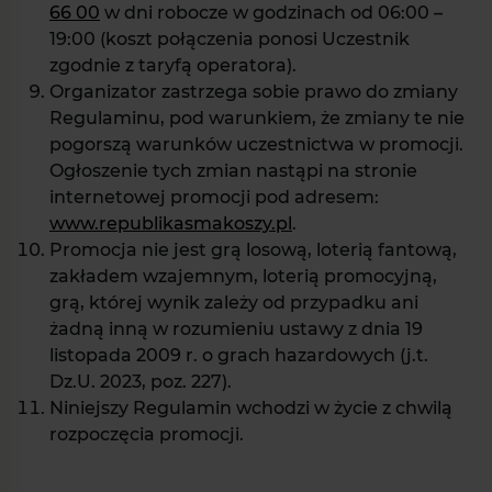
66 00
w dni robocze w godzinach od 06:00 –
19:00 (koszt połączenia ponosi Uczestnik
zgodnie z taryfą operatora).
Organizator zastrzega sobie prawo do zmiany
Regulaminu, pod warunkiem, że zmiany te nie
pogorszą warunków uczestnictwa w promocji.
Ogłoszenie tych zmian nastąpi na stronie
internetowej promocji pod adresem:
www.republikasmakoszy.pl
.
Promocja nie jest grą losową, loterią fantową,
zakładem wzajemnym, loterią promocyjną,
grą, której wynik zależy od przypadku ani
żadną inną w rozumieniu ustawy z dnia 19
listopada 2009 r. o grach hazardowych (j.t.
Dz.U. 2023, poz. 227).
Niniejszy Regulamin wchodzi w życie z chwilą
rozpoczęcia promocji.