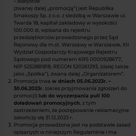
– Białystok”
(zwanej dalej „promocją”) jest Republika
Smakoszy Sp. z o.o. z siedzibą w Warszawie ul.
Twarda 18, kapitał zakładowy w wysokości
100.000 zł, wpisana do rejestru
przedsiębiorców prowadzonego przez Sąd
Rejonowy dla m.st. Warszawy w Warszawie, XII
Wydział Gospodarczy Krajowego Rejestru
Sądowego pod numerem KRS 0000928677,
NIP 5252881818, REGON 520261293, (dalej także
jako „Spółka”), zwana dalej „Organizatorem”.
Promocja trwa
w dniach 05.06.2023r. –
30.06.2023r.
(okres przyjmowania zgłoszeń do
promocji)
lub do wyczerpania puli 100
doładowań promocyjnych
, z tym
zastrzeżeniem, że postępowanie reklamacyjne
zakończy się 31.12.2023 r.
Promocja prowadzona jest na podstawie zasad
opisanych w niniejszym Regulaminie i ma