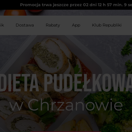
Promocja trwa jeszcze przez
02
dni
12
h
57
min.
9
s
ik
Dostawa
Rabaty
App
Klub Republiki
Dieta pudełkow
w Chrzanowie