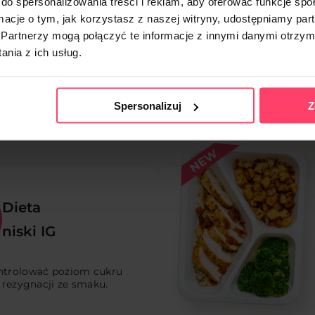
do spersonalizowania treści i reklam, aby oferować funkcje sp
ormacje o tym, jak korzystasz z naszej witryny, udostępniamy p
i pełna składników
Partnerzy mogą połączyć te informacje z innymi danymi otrzym
 idealna dla kobiet w
miących mam.
nia z ich usług.
59.99
PLN
Od
Spersonalizuj
Z
Dieta
niski IG
trolować poziom cukru
 rezygnacji ze smaku.