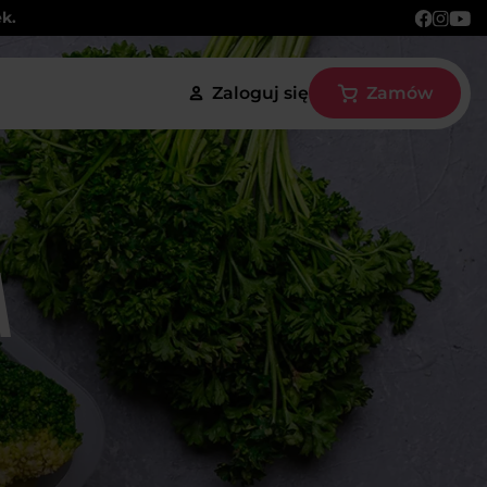
ek.
Zaloguj się
Zamów
a