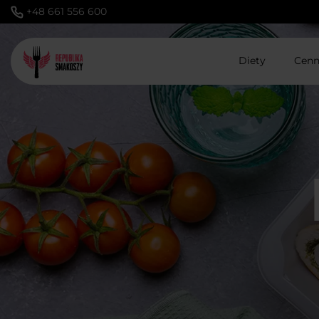
+48 661 556 600
Diety
Cenn