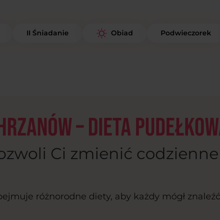
II Śniadanie
Podwieczorek
Obiad
hrzanów – dieta pudełkow
ozwoli Ci zmienić codzienn
bejmuje różnorodne diety, aby każdy mógł znaleźć 