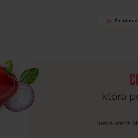
Śniadanie
C
która p
Nasza oferta o