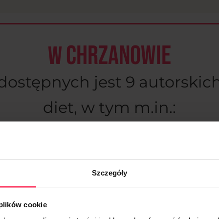
Chrzanowie
W
dostępnych jest 9 autorskic
diet, w tym m.in.:
Szczegóły
Dieta
 plików cookie
dla mam