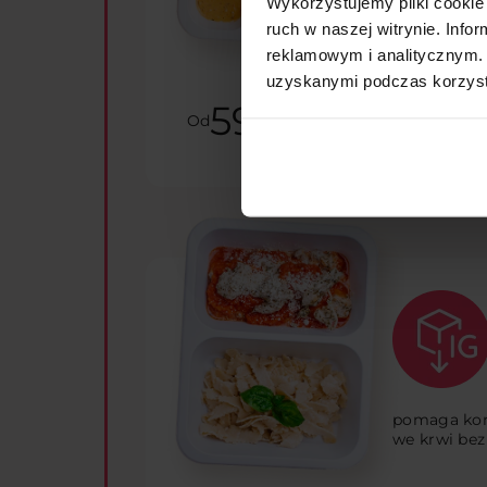
Wykorzystujemy pliki cookie 
ruch w naszej witrynie. Inf
bezpieczna 
reklamowym i analitycznym. 
odżywczych,
ciąży i kar
uzyskanymi podczas korzysta
59.99
PLN
Od
pomaga kon
we krwi bez