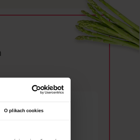
h
O plikach cookies
Dieta
slim