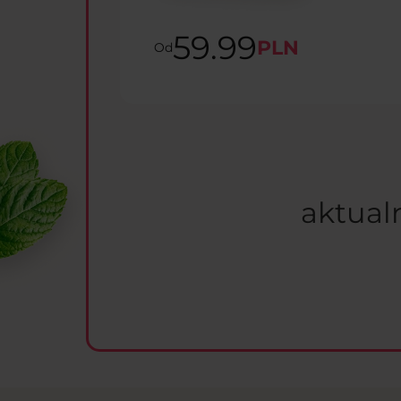
59.99
PLN
Od
aktual