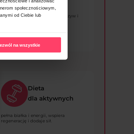
ołecznościowe i analizować
artnerom społecznościowym,
idealna dla tych, którzy pragną
anymi od Ciebie lub
ograniczyć mięso na rzecz warzyw i
owoców.
ezwól na wszystkie
Dieta
dla aktywnych
pełna białka i energii, wspiera
regenerację i dodaje sił.