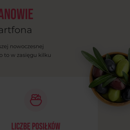
zanowie
artfona
szej nowoczesnej
o to w zasięgu kilku
liczbę posiłków