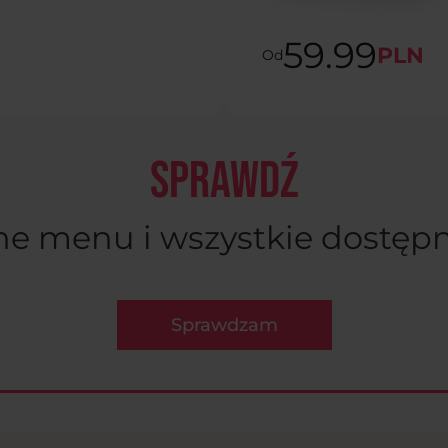
59.99
PLN
Od
SPRAWDŹ
ne menu i wszystkie dostępn
Sprawdzam