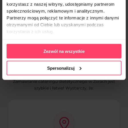
korzystasz z naszej witryny, udostępniamy partnerom
społecznościowym, reklamowym i analitycznym.
Partnerzy mogą połączyć te informacje z innymi danymi
otrzymanymi od Ciebie lub uzyskanymi podczas
Jak zamówić catering
korzystania z ich usług.
dietetyczny
Zezwól na wszystkie
w Żorach?
Spersonalizuj
Zamawianie cateringu dietetycznego w Żorach jest
szybkie i łatwe! Wystarczy, że: