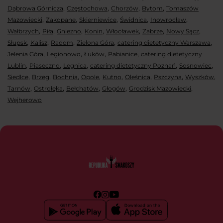
,
,
,
,
Dąbrowa Górnicza
Częstochowa
Chorzów
Bytom
Tomaszów
,
,
,
,
,
Mazowiecki
Zakopane
Skierniewice
Świdnica
Inowrocław
,
,
,
,
,
,
,
Wałbrzych
Piła
Gniezno
Konin
Włocławek
Zabrze
Nowy Sącz
,
,
,
,
,
Słupsk
Kalisz
Radom
Zielona Góra
catering dietetyczny Warszawa
,
,
,
,
Jelenia Góra
Legionowo
Łuków
Pabianice
catering dietetyczny
,
,
,
,
,
Lublin
Piaseczno
Legnica
catering dietetyczny Poznań
Sosnowiec
,
,
,
,
,
,
,
,
Siedlce
Brzeg
Bochnia
Opole
Kutno
Oleśnica
Pszczyna
Wyszków
,
,
,
,
,
Tarnów
Ostrołęka
Bełchatów
Głogów
Grodzisk Mazowiecki
Wejherowo