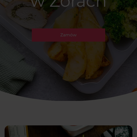
w Żorach
Zamów