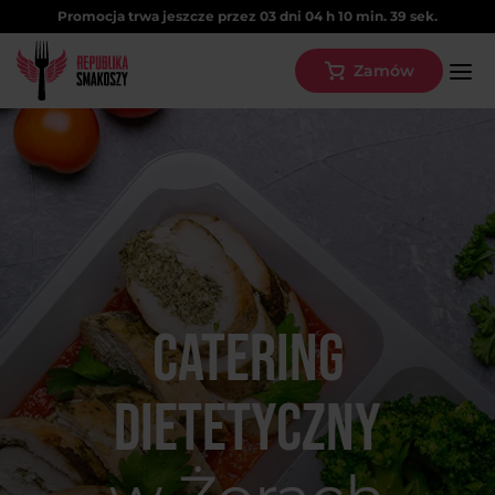
Promocja trwa jeszcze przez
03
dni
04
h
10
min.
39
sek.
Zamów
Catering
dietetyczny