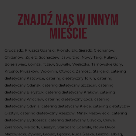
Znajdź nas w innym
mieście
,
,
,
,
,
,
Grudziądz
Pruszcz Gdański
Płońsk
Ełk
Sieradz
Ciechanów
,
,
,
,
,
,
Chrzanów
Zgierz
Sochaczew
Jaworzno
Nowy Targ
Puławy
,
,
,
,
,
,
Bolesławiec
Łomża
Tczew
Suwałki
Wieliczka
Tarnowskie Góry
,
,
,
,
,
,
Krosno
Pruszków
Wołomin
Otwock
Zamość
Stargard
catering
,
,
dietetyczny Katowice
catering dietetyczny Toruń
catering
,
,
dietetyczny Gdańsk
catering dietetyczny Szczecin
catering
,
,
dietetyczny Białystok
catering dietetyczny Kraków
catering
,
,
dietetyczny Wrocław
catering dietetyczny Łódź
catering
,
,
dietetyczny Gdynia
catering dietetyczny Kielce
catering dietetyczny
,
,
,
Olsztyn
catering dietetyczny Rzeszów
Mińsk Mazowiecki
catering
,
,
,
dietetyczny Bydgoszcz
catering dietetyczny Giżycko
Oława
,
,
,
,
Żyrardów
Malbork
Cieszyn
Starogard Gdański
Nowy Dwór
,
,
,
,
,
,
,
Mazowiecki
Żywiec
Grójec
Lębork
Ruda Śląska
Leszno
Elbląg