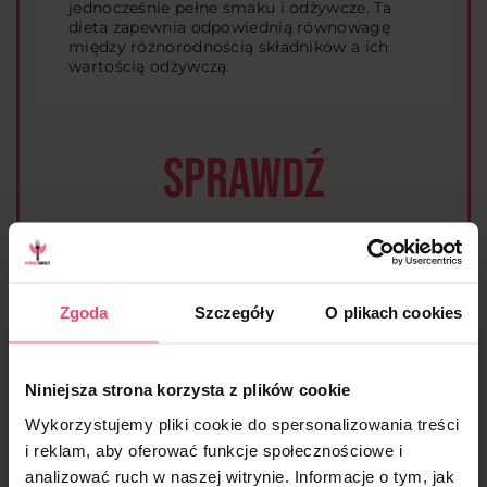
jednocześnie pełne smaku i odżywcze. Ta
dieta zapewnia odpowiednią równowagę
między różnorodnością składników a ich
wartością odżywczą.
SPRAWDŹ
aktualne menu i
wszystkie dostępne
Zgoda
Szczegóły
O plikach cookies
diety
Niniejsza strona korzysta z plików cookie
Wykorzystujemy pliki cookie do spersonalizowania treści
Sprawdzam
i reklam, aby oferować funkcje społecznościowe i
analizować ruch w naszej witrynie. Informacje o tym, jak