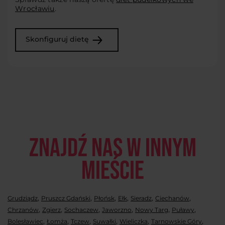
Wrocławiu
.
Skonfiguruj dietę
Znajdź nas w innym
mieście
,
,
,
,
,
,
Grudziądz
Pruszcz Gdański
Płońsk
Ełk
Sieradz
Ciechanów
,
,
,
,
,
,
Chrzanów
Zgierz
Sochaczew
Jaworzno
Nowy Targ
Puławy
,
,
,
,
,
,
Bolesławiec
Łomża
Tczew
Suwałki
Wieliczka
Tarnowskie Góry