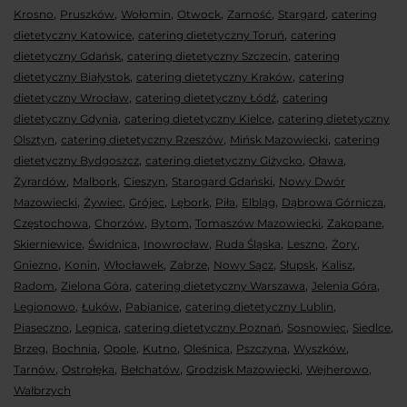
,
,
,
,
,
,
Krosno
Pruszków
Wołomin
Otwock
Zamość
Stargard
catering
,
,
dietetyczny Katowice
catering dietetyczny Toruń
catering
,
,
dietetyczny Gdańsk
catering dietetyczny Szczecin
catering
,
,
dietetyczny Białystok
catering dietetyczny Kraków
catering
,
,
dietetyczny Wrocław
catering dietetyczny Łódź
catering
,
,
dietetyczny Gdynia
catering dietetyczny Kielce
catering dietetyczny
,
,
,
Olsztyn
catering dietetyczny Rzeszów
Mińsk Mazowiecki
catering
,
,
,
dietetyczny Bydgoszcz
catering dietetyczny Giżycko
Oława
,
,
,
,
Żyrardów
Malbork
Cieszyn
Starogard Gdański
Nowy Dwór
,
,
,
,
,
,
,
Mazowiecki
Żywiec
Grójec
Lębork
Piła
Elbląg
Dąbrowa Górnicza
,
,
,
,
,
Częstochowa
Chorzów
Bytom
Tomaszów Mazowiecki
Zakopane
,
,
,
,
,
,
Skierniewice
Świdnica
Inowrocław
Ruda Śląska
Leszno
Żory
,
,
,
,
,
,
,
Gniezno
Konin
Włocławek
Zabrze
Nowy Sącz
Słupsk
Kalisz
,
,
,
,
Radom
Zielona Góra
catering dietetyczny Warszawa
Jelenia Góra
,
,
,
,
Legionowo
Łuków
Pabianice
catering dietetyczny Lublin
,
,
,
,
,
Piaseczno
Legnica
catering dietetyczny Poznań
Sosnowiec
Siedlce
,
,
,
,
,
,
,
Brzeg
Bochnia
Opole
Kutno
Oleśnica
Pszczyna
Wyszków
,
,
,
,
,
Tarnów
Ostrołęka
Bełchatów
Grodzisk Mazowiecki
Wejherowo
Wałbrzych