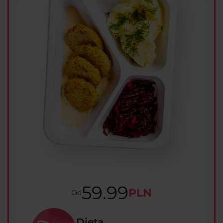
59.99
PLN
Od
Dieta