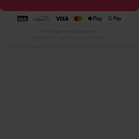
Polityka prywatności
Regulamin
Regulamin Programu Lojalnościowego
© 2026 REPUBLIKA SMAKOSZY. WSZELKIE PRAWA ZASTRZEŻONE.
Tylko dzisiaj użyj kodu przy rejestracji,
51pkt