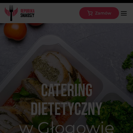
Zamów
Catering
dietetyczny
w Głogowie