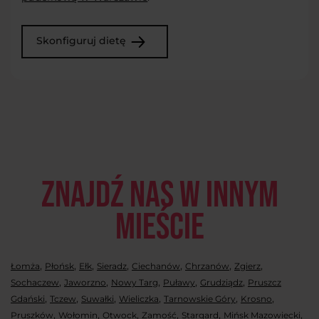
Skonfiguruj dietę
Znajdź nas w innym
mieście
,
,
,
,
,
,
,
Łomża
Płońsk
Ełk
Sieradz
Ciechanów
Chrzanów
Zgierz
,
,
,
,
,
Sochaczew
Jaworzno
Nowy Targ
Puławy
Grudziądz
Pruszcz
,
,
,
,
,
,
Gdański
Tczew
Suwałki
Wieliczka
Tarnowskie Góry
Krosno
,
,
,
,
,
,
Pruszków
Wołomin
Otwock
Zamość
Stargard
Mińsk Mazowiecki