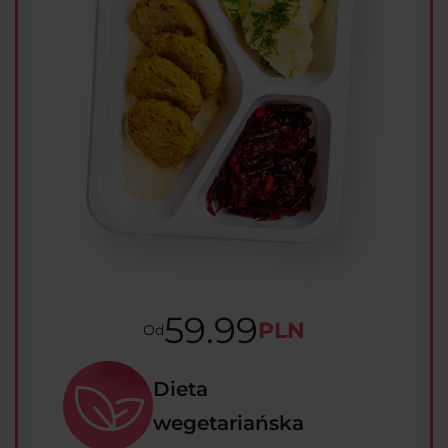
59.99
PLN
Od
Dieta
wegetariańska