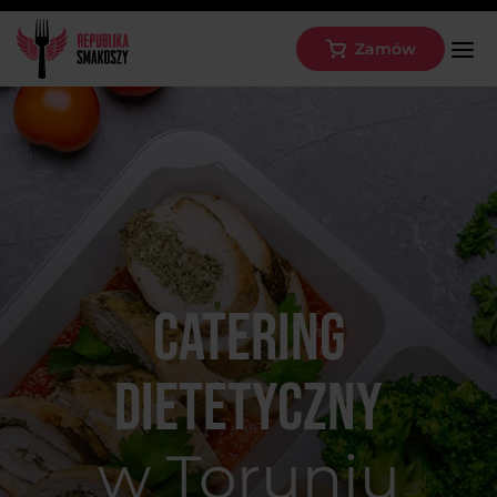
Zamów
Catering
dietetyczny
w Toruniu