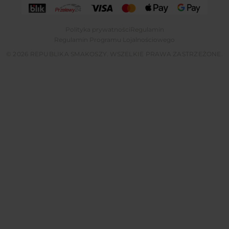
Polityka prywatności
Regulamin
Regulamin Programu Lojalnościowego
© 2026 REPUBLIKA SMAKOSZY. WSZELKIE PRAWA ZASTRZEŻONE.
Tylko dzisiaj użyj kodu przy rejestracji,
51pkt