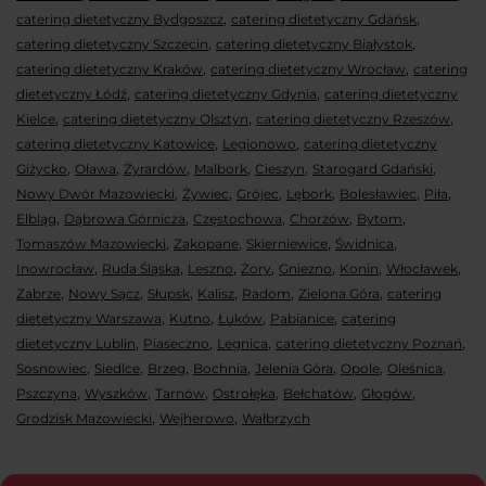
,
,
catering dietetyczny Bydgoszcz
catering dietetyczny Gdańsk
,
,
catering dietetyczny Szczecin
catering dietetyczny Białystok
,
,
catering dietetyczny Kraków
catering dietetyczny Wrocław
catering
,
,
dietetyczny Łódź
catering dietetyczny Gdynia
catering dietetyczny
,
,
,
Kielce
catering dietetyczny Olsztyn
catering dietetyczny Rzeszów
,
,
catering dietetyczny Katowice
Legionowo
catering dietetyczny
,
,
,
,
,
,
Giżycko
Oława
Żyrardów
Malbork
Cieszyn
Starogard Gdański
,
,
,
,
,
,
Nowy Dwór Mazowiecki
Żywiec
Grójec
Lębork
Bolesławiec
Piła
,
,
,
,
,
Elbląg
Dąbrowa Górnicza
Częstochowa
Chorzów
Bytom
,
,
,
,
Tomaszów Mazowiecki
Zakopane
Skierniewice
Świdnica
,
,
,
,
,
,
,
Inowrocław
Ruda Śląska
Leszno
Żory
Gniezno
Konin
Włocławek
,
,
,
,
,
,
Zabrze
Nowy Sącz
Słupsk
Kalisz
Radom
Zielona Góra
catering
,
,
,
,
dietetyczny Warszawa
Kutno
Łuków
Pabianice
catering
,
,
,
,
dietetyczny Lublin
Piaseczno
Legnica
catering dietetyczny Poznań
,
,
,
,
,
,
,
Sosnowiec
Siedlce
Brzeg
Bochnia
Jelenia Góra
Opole
Oleśnica
,
,
,
,
,
,
Pszczyna
Wyszków
Tarnów
Ostrołęka
Bełchatów
Głogów
,
,
Grodzisk Mazowiecki
Wejherowo
Wałbrzych