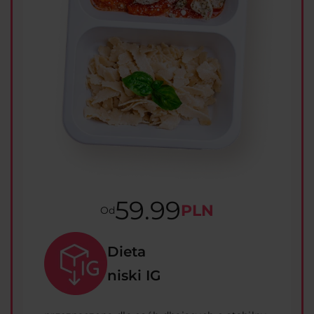
59.99
PLN
Od
Dieta
niski IG