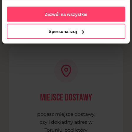
aplikację!
Zezwól na wszystkie
W Republice Smakoszy chcemy upraszczać Ci życie,
dlatego opracowaliśmy elastyczną i prostą aplikację,
Spersonalizuj
wystarczy, że:
Miejsce dostawy
podasz miejsce dostawy,
czyli dokładny adres w
Toruniu, pod który