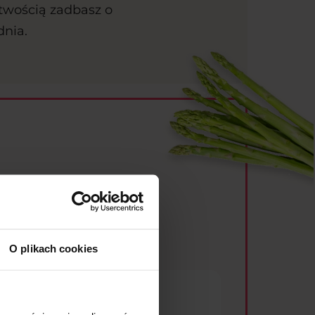
atwością zadbasz o
dnia.
h
O plikach cookies