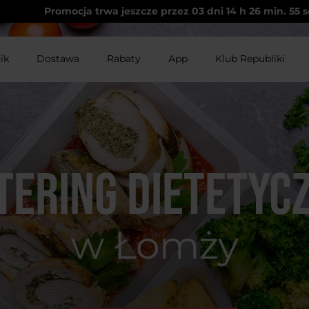
Promocja trwa jeszcze przez
03
dni
14
h
26
min.
55
s
ik
Dostawa
Rabaty
App
Klub Republiki
tering dietetyc
w Łomży