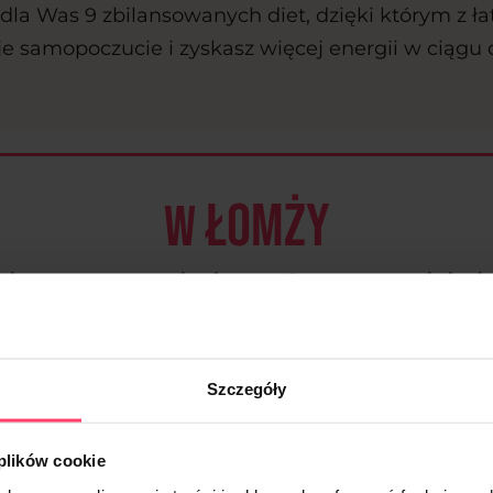
la Was 9 zbilansowanych diet, dzięki którym z ł
e samopoczucie i zyskasz więcej energii w ciągu 
łomży
W
dostępnych jest 9 autorskic
diet, w tym m.in.:
Szczegóły
 plików cookie