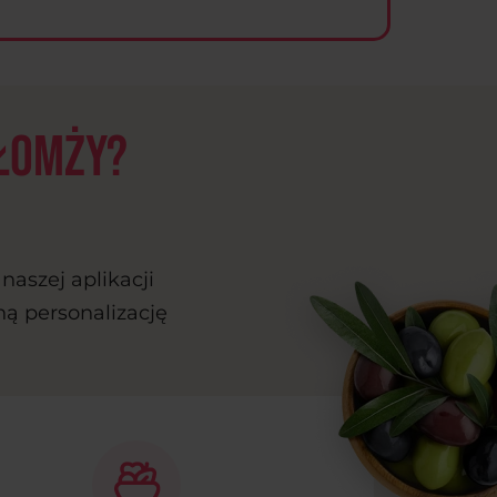
 Łomży?
naszej aplikacji
ną personalizację