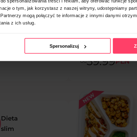
do spersonalizowania treści i reklam, aby oferować funkcje sp
Dieta
ormacje o tym, jak korzystasz z naszej witryny, udostępniamy p
dla mam
Partnerzy mogą połączyć te informacje z innymi danymi otrzym
nia z ich usług.
rzyszłych i obecnych
za dieta zawiera składniki
lazo, witaminy C i B oraz
Spersonalizuj
Z
y, wspierając zdrowie
cka.
59.99
PLN
Od
Dieta
slim