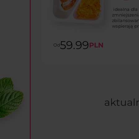
idealna dla
zmniejszeni
zbilansowane
wspierają p
59.99
PLN
Od
aktual