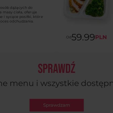
 osób dążących do
a masy ciała, oferuje
 i sycące posiłki, które
roces odchudzania.
59.99
PLN
Od
SPRAWDŹ
ne menu i wszystkie dostępn
Sprawdzam