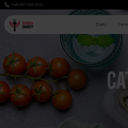
+48 661 556 600
Diety
Cenn
Ca