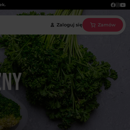
ek.
Zaloguj się
Zamów
zny