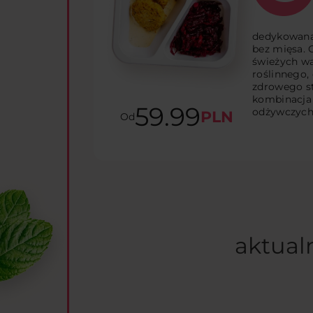
dedykowana 
bez mięsa. 
świeżych wa
roślinnego, 
zdrowego st
kombinacja
59.99
odżywczych
PLN
Od
aktual