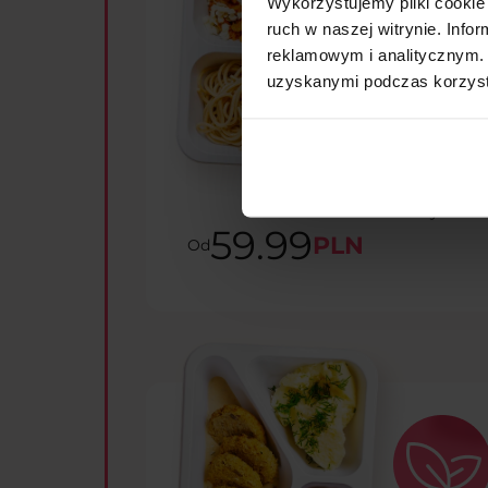
Wykorzystujemy pliki cookie 
ruch w naszej witrynie. Inf
reklamowym i analitycznym. 
uzyskanymi podczas korzysta
to idealna d
zdrowo odży
ograniczyć 
warzyw i o
59.99
PLN
Od