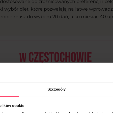
dostosowane do zróżnicowanych preferencji i ce
oki wybór diet, które pozwalają na łatwe wprowad
nnie masz do wyboru 20 dań, a co miesiąc 40 un
Częstochowie
W
dostępnych jest 9 autorskic
diet, w tym m.in.:
Szczegóły
 plików cookie