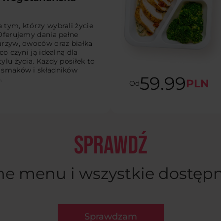
tym, którzy wybrali życie
Oferujemy dania pełne
rzyw, owoców oraz białka
co czyni ją idealną dla
ylu życia. Każdy posiłek to
 smaków i składników
59.99
.
PLN
Od
SPRAWDŹ
ne menu i wszystkie dostępn
Sprawdzam