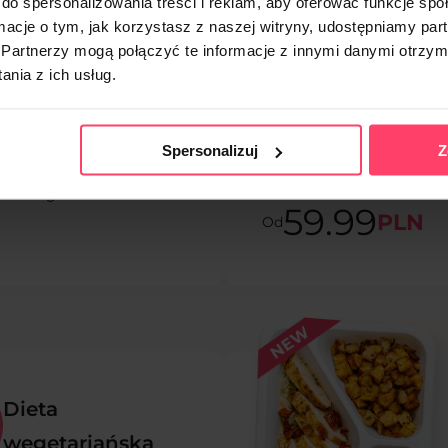
do spersonalizowania treści i reklam, aby oferować funkcje sp
ormacje o tym, jak korzystasz z naszej witryny, udostępniamy p
Dieta
Partnerzy mogą połączyć te informacje z innymi danymi otrzym
nia z ich usług.
mniej mięsa
ieta dla osób chcących się
Spersonalizuj
Z
wiać i jednocześnie
spożycie mięsa. Bogactwo
woców gwarantowane.
59.99
PLN
Od
Dieta
wegetariańska