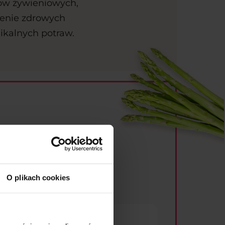
lów żywieniowych,
zenie zdrowych
ikalnych potraw.
h
O plikach cookies