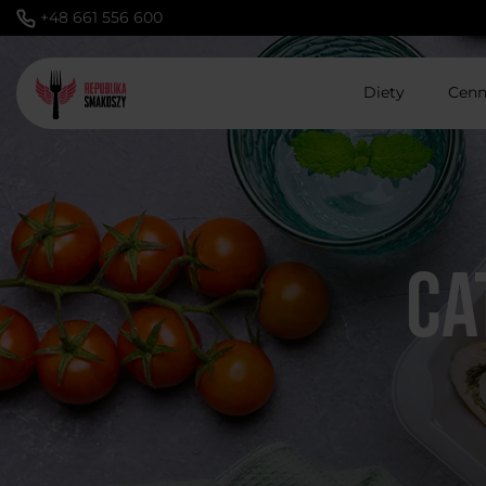
+48 661 556 600
Diety
Cenn
Ca