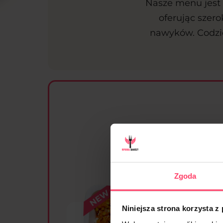
Nasze menu jest 
oferując szer
nawyków. Codzie
Zgoda
Niniejsza strona korzysta z