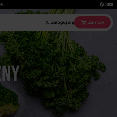
ek.
Zaloguj się
Zamów
zny