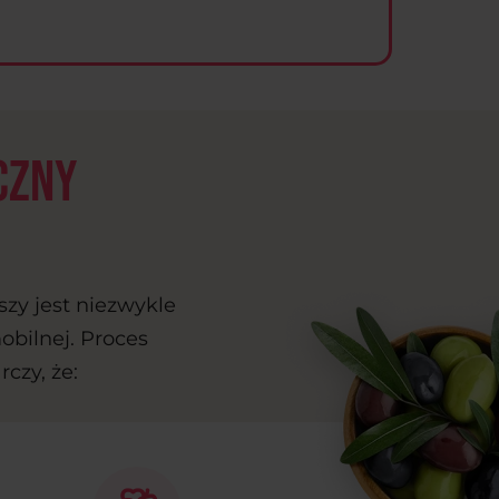
czny
zy jest niezwykle
mobilnej. Proces
czy, że: