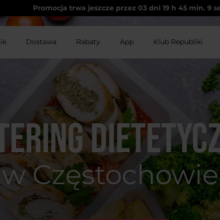
Promocja trwa jeszcze przez
03
dni
19
h
45
min.
9
s
ik
Dostawa
Rabaty
App
Klub Republiki
tering dietetyc
w Częstochowie