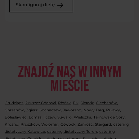
Skonfiguruj dietę
Znajdź nas w innym
mieście
,
,
,
,
,
,
Grudziądz
Pruszcz Gdański
Płońsk
Ełk
Sieradz
Ciechanów
,
,
,
,
,
,
Chrzanów
Zgierz
Sochaczew
Jaworzno
Nowy Targ
Puławy
,
,
,
,
,
,
Bolesławiec
Łomża
Tczew
Suwałki
Wieliczka
Tarnowskie Góry
,
,
,
,
,
,
Krosno
Pruszków
Wołomin
Otwock
Zamość
Stargard
catering
,
,
dietetyczny Katowice
catering dietetyczny Toruń
catering
,
,
dietetyczny Gdańsk
catering dietetyczny Szczecin
catering