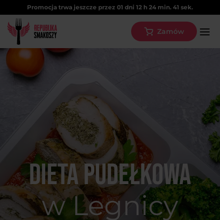
Promocja trwa jeszcze przez
01
dni
12
h
24
min.
41
sek.
Zamów
Dieta pudełkowa
w Legnicy