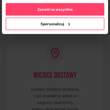
Zezwól na wszystkie
Zamawianie diety w Legnicy jest proste i intuicyjne
dzięki naszej nowoczesnej aplikacji mobilnej. Daje Ci
ona pełną kontrolę nad jadłospisem. Wystarczy, że:
Spersonalizuj
Miejsce dostawy
podasz miejsce dostawy,
czyli dokładny adres w
Legnicy, pod który
mamy dostarczyć twoje