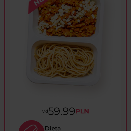
59.99
PLN
Od
Dieta