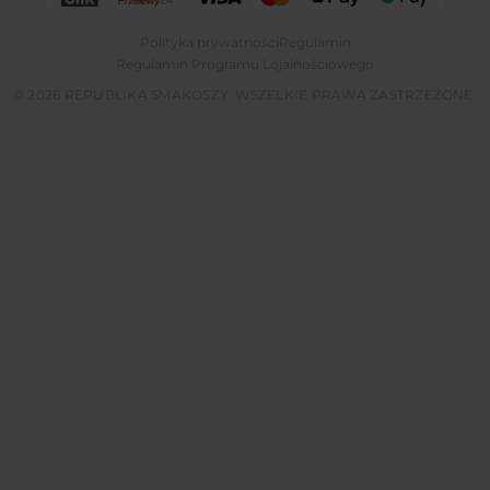
Polityka prywatności
Regulamin
Regulamin Programu Lojalnościowego
© 2026 REPUBLIKA SMAKOSZY. WSZELKIE PRAWA ZASTRZEŻONE.
Tylko dzisiaj użyj kodu przy rejestracji,
51pkt