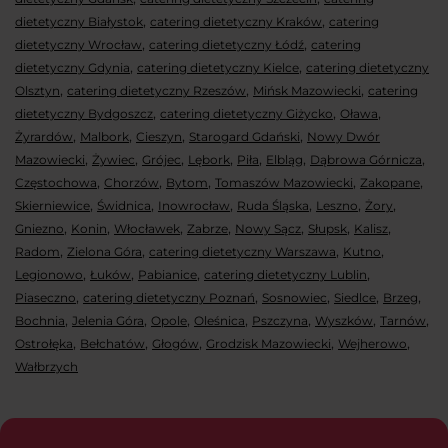
,
,
dietetyczny Białystok
catering dietetyczny Kraków
catering
,
,
dietetyczny Wrocław
catering dietetyczny Łódź
catering
,
,
dietetyczny Gdynia
catering dietetyczny Kielce
catering dietetyczny
,
,
,
Olsztyn
catering dietetyczny Rzeszów
Mińsk Mazowiecki
catering
,
,
,
dietetyczny Bydgoszcz
catering dietetyczny Giżycko
Oława
,
,
,
,
Żyrardów
Malbork
Cieszyn
Starogard Gdański
Nowy Dwór
,
,
,
,
,
,
,
Mazowiecki
Żywiec
Grójec
Lębork
Piła
Elbląg
Dąbrowa Górnicza
,
,
,
,
,
Częstochowa
Chorzów
Bytom
Tomaszów Mazowiecki
Zakopane
,
,
,
,
,
,
Skierniewice
Świdnica
Inowrocław
Ruda Śląska
Leszno
Żory
,
,
,
,
,
,
,
Gniezno
Konin
Włocławek
Zabrze
Nowy Sącz
Słupsk
Kalisz
,
,
,
,
Radom
Zielona Góra
catering dietetyczny Warszawa
Kutno
,
,
,
,
Legionowo
Łuków
Pabianice
catering dietetyczny Lublin
,
,
,
,
,
Piaseczno
catering dietetyczny Poznań
Sosnowiec
Siedlce
Brzeg
,
,
,
,
,
,
,
Bochnia
Jelenia Góra
Opole
Oleśnica
Pszczyna
Wyszków
Tarnów
,
,
,
,
,
Ostrołęka
Bełchatów
Głogów
Grodzisk Mazowiecki
Wejherowo
Wałbrzych