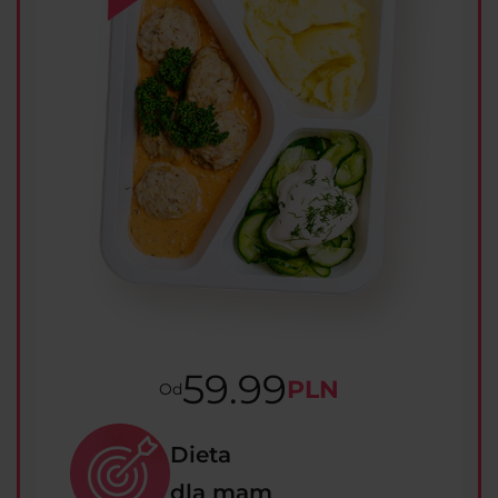
59.99
PLN
Od
Dieta
dla mam