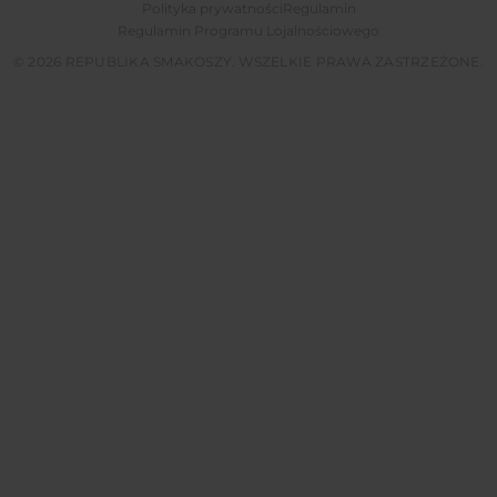
Polityka prywatności
Regulamin
Regulamin Programu Lojalnościowego
© 2026 REPUBLIKA SMAKOSZY. WSZELKIE PRAWA ZASTRZEŻONE.
Tylko dzisiaj użyj kodu przy rejestracji,
51pkt