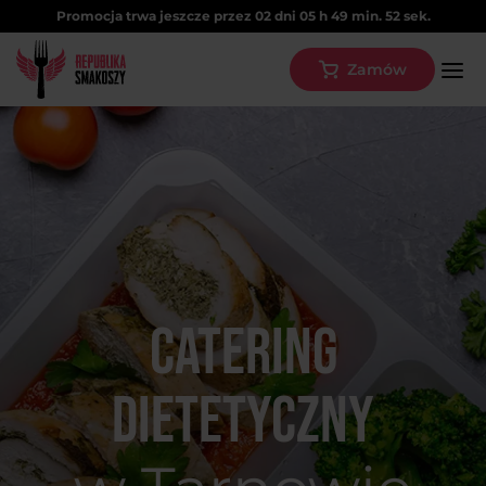
Promocja trwa jeszcze przez
02
dni
05
h
49
min.
52
sek.
Zamów
Catering
dietetyczny