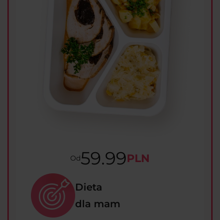
59.99
PLN
Od
Dieta
dla mam