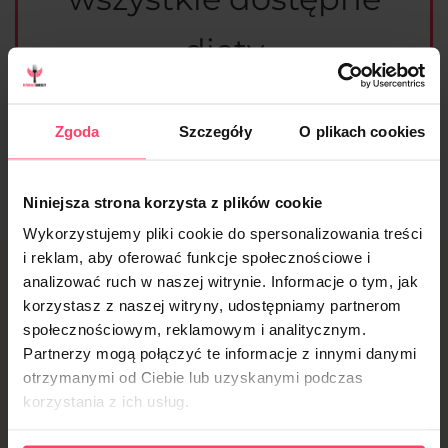
diety
Zgoda
Szczegóły
O plikach cookies
Sprawdzam
Niniejsza strona korzysta z plików cookie
Wykorzystujemy pliki cookie do spersonalizowania treści
i reklam, aby oferować funkcje społecznościowe i
analizować ruch w naszej witrynie. Informacje o tym, jak
Proces zamawiania
korzystasz z naszej witryny, udostępniamy partnerom
społecznościowym, reklamowym i analitycznym.
cateringu w Tarnowie
Partnerzy mogą połączyć te informacje z innymi danymi
otrzymanymi od Ciebie lub uzyskanymi podczas
– łatwo i elastycznie z
korzystania z ich usług.