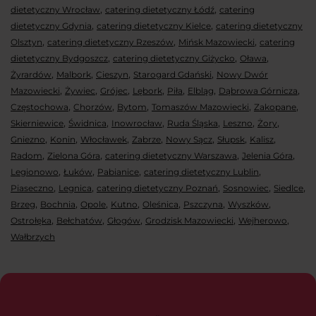
,
,
dietetyczny Wrocław
catering dietetyczny Łódź
catering
,
,
dietetyczny Gdynia
catering dietetyczny Kielce
catering dietetyczny
,
,
,
Olsztyn
catering dietetyczny Rzeszów
Mińsk Mazowiecki
catering
,
,
,
dietetyczny Bydgoszcz
catering dietetyczny Giżycko
Oława
,
,
,
,
Żyrardów
Malbork
Cieszyn
Starogard Gdański
Nowy Dwór
,
,
,
,
,
,
,
Mazowiecki
Żywiec
Grójec
Lębork
Piła
Elbląg
Dąbrowa Górnicza
,
,
,
,
,
Częstochowa
Chorzów
Bytom
Tomaszów Mazowiecki
Zakopane
,
,
,
,
,
,
Skierniewice
Świdnica
Inowrocław
Ruda Śląska
Leszno
Żory
,
,
,
,
,
,
,
Gniezno
Konin
Włocławek
Zabrze
Nowy Sącz
Słupsk
Kalisz
,
,
,
,
Radom
Zielona Góra
catering dietetyczny Warszawa
Jelenia Góra
,
,
,
,
Legionowo
Łuków
Pabianice
catering dietetyczny Lublin
,
,
,
,
,
Piaseczno
Legnica
catering dietetyczny Poznań
Sosnowiec
Siedlce
,
,
,
,
,
,
,
Brzeg
Bochnia
Opole
Kutno
Oleśnica
Pszczyna
Wyszków
,
,
,
,
,
Ostrołęka
Bełchatów
Głogów
Grodzisk Mazowiecki
Wejherowo
Wałbrzych