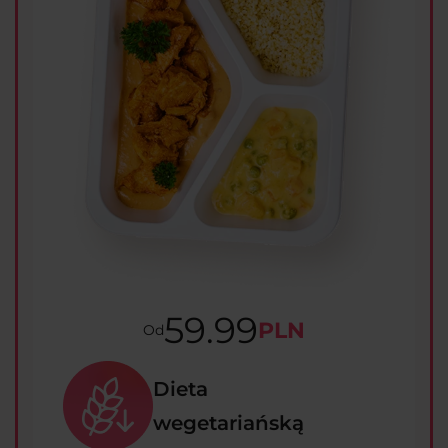
59.99
PLN
Od
Dieta
wegetariańską