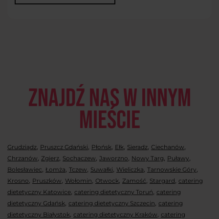
Znajdź nas w innym
mieście
,
,
,
,
,
,
Grudziądz
Pruszcz Gdański
Płońsk
Ełk
Sieradz
Ciechanów
,
,
,
,
,
,
Chrzanów
Zgierz
Sochaczew
Jaworzno
Nowy Targ
Puławy
,
,
,
,
,
,
Bolesławiec
Łomża
Tczew
Suwałki
Wieliczka
Tarnowskie Góry
,
,
,
,
,
,
Krosno
Pruszków
Wołomin
Otwock
Zamość
Stargard
catering
,
,
dietetyczny Katowice
catering dietetyczny Toruń
catering
,
,
dietetyczny Gdańsk
catering dietetyczny Szczecin
catering
,
,
dietetyczny Białystok
catering dietetyczny Kraków
catering