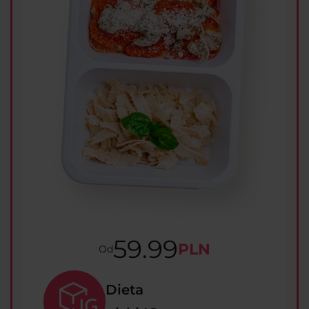
59.99
PLN
Od
Dieta