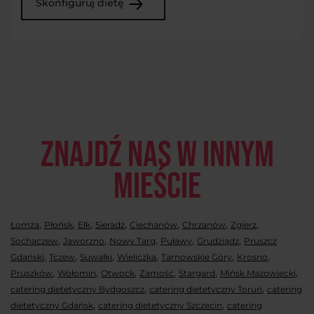
Skonfiguruj dietę
Znajdź nas w innym
mieście
,
,
,
,
,
,
,
Łomża
Płońsk
Ełk
Sieradz
Ciechanów
Chrzanów
Zgierz
,
,
,
,
,
Sochaczew
Jaworzno
Nowy Targ
Puławy
Grudziądz
Pruszcz
,
,
,
,
,
,
Gdański
Tczew
Suwałki
Wieliczka
Tarnowskie Góry
Krosno
,
,
,
,
,
,
Pruszków
Wołomin
Otwock
Zamość
Stargard
Mińsk Mazowiecki
,
,
catering dietetyczny Bydgoszcz
catering dietetyczny Toruń
catering
,
,
dietetyczny Gdańsk
catering dietetyczny Szczecin
catering