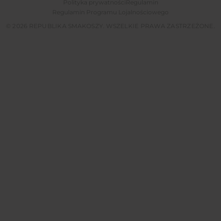
Polityka prywatności
Regulamin
Regulamin Programu Lojalnościowego
© 2026 REPUBLIKA SMAKOSZY. WSZELKIE PRAWA ZASTRZEŻONE.
Tylko dzisiaj użyj kodu przy rejestracji,
51pkt