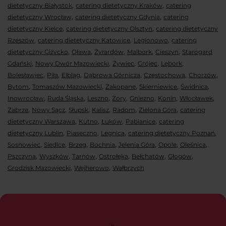
,
,
dietetyczny Białystok
catering dietetyczny Kraków
catering
,
,
dietetyczny Wrocław
catering dietetyczny Gdynia
catering
,
,
dietetyczny Kielce
catering dietetyczny Olsztyn
catering dietetyczny
,
,
,
Rzeszów
catering dietetyczny Katowice
Legionowo
catering
,
,
,
,
,
dietetyczny Giżycko
Oława
Żyrardów
Malbork
Cieszyn
Starogard
,
,
,
,
,
Gdański
Nowy Dwór Mazowiecki
Żywiec
Grójec
Lębork
,
,
,
,
,
,
Bolesławiec
Piła
Elbląg
Dąbrowa Górnicza
Częstochowa
Chorzów
,
,
,
,
,
Bytom
Tomaszów Mazowiecki
Zakopane
Skierniewice
Świdnica
,
,
,
,
,
,
,
Inowrocław
Ruda Śląska
Leszno
Żory
Gniezno
Konin
Włocławek
,
,
,
,
,
,
Zabrze
Nowy Sącz
Słupsk
Kalisz
Radom
Zielona Góra
catering
,
,
,
,
dietetyczny Warszawa
Kutno
Łuków
Pabianice
catering
,
,
,
,
dietetyczny Lublin
Piaseczno
Legnica
catering dietetyczny Poznań
,
,
,
,
,
,
,
Sosnowiec
Siedlce
Brzeg
Bochnia
Jelenia Góra
Opole
Oleśnica
,
,
,
,
,
,
Pszczyna
Wyszków
Tarnów
Ostrołęka
Bełchatów
Głogów
,
,
Grodzisk Mazowiecki
Wejherowo
Wałbrzych