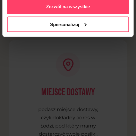
Zezwól na wszystkie
Nic prostszego! Wystarczy zalogować się na naszej
stronie internetowej, albo pobrać aplikacje ze sklepu
Spersonalizuj
Google Play lub App Store. Następnie wystarczy, że:
Miejsce dostawy
podasz miejsce dostawy,
czyli dokładny adres w
Łodzi, pod który mamy
dostarczyć twoje posiłki,