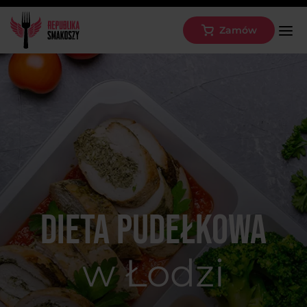
Zamów
Dieta pudełkowa
w Łodzi