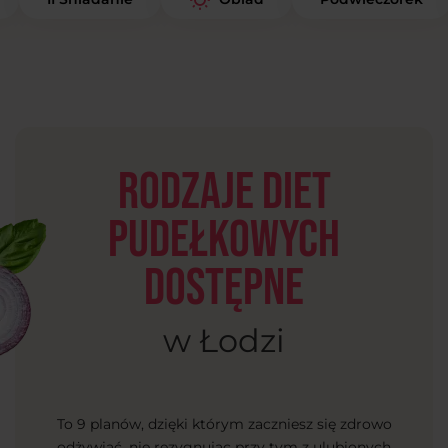
Rodzaje diet
pudełkowych
dostępne
w Łodzi
To 9 planów, dzięki którym zaczniesz się zdrowo
odżywiać, nie rezygnując przy tym z ulubionych