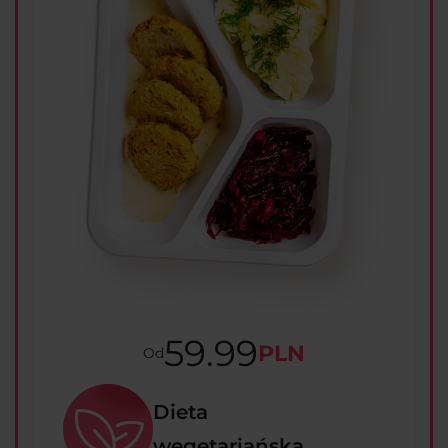
59.99
PLN
Od
Dieta
wegetariańska