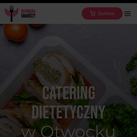
Zamów
Catering
dietetyczny
w Otwocku