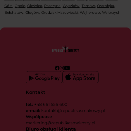
,
,
,
,
,
,
,
Góra
Opole
Oleśnica
Pszczyna
Wyszków
Tarnów
Ostrołęka
,
,
,
,
Bełchatów
Głogów
Grodzisk Mazowiecki
Wejherowo
Wałbrzych
Kontakt
tel.:
+48 661 556 600
e-mail:
kontakt@republikasmakoszy.pl
Współpraca:
marketing@republikasmakoszy.pl
Biuro obsługi klienta