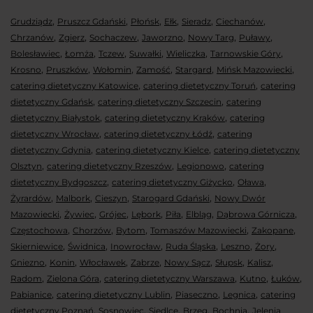
,
,
,
,
,
,
Grudziądz
Pruszcz Gdański
Płońsk
Ełk
Sieradz
Ciechanów
,
,
,
,
,
,
Chrzanów
Zgierz
Sochaczew
Jaworzno
Nowy Targ
Puławy
,
,
,
,
,
,
Bolesławiec
Łomża
Tczew
Suwałki
Wieliczka
Tarnowskie Góry
,
,
,
,
,
,
Krosno
Pruszków
Wołomin
Zamość
Stargard
Mińsk Mazowiecki
,
,
catering dietetyczny Katowice
catering dietetyczny Toruń
catering
,
,
dietetyczny Gdańsk
catering dietetyczny Szczecin
catering
,
,
dietetyczny Białystok
catering dietetyczny Kraków
catering
,
,
dietetyczny Wrocław
catering dietetyczny Łódź
catering
,
,
dietetyczny Gdynia
catering dietetyczny Kielce
catering dietetyczny
,
,
,
Olsztyn
catering dietetyczny Rzeszów
Legionowo
catering
,
,
,
dietetyczny Bydgoszcz
catering dietetyczny Giżycko
Oława
,
,
,
,
Żyrardów
Malbork
Cieszyn
Starogard Gdański
Nowy Dwór
,
,
,
,
,
,
,
Mazowiecki
Żywiec
Grójec
Lębork
Piła
Elbląg
Dąbrowa Górnicza
,
,
,
,
,
Częstochowa
Chorzów
Bytom
Tomaszów Mazowiecki
Zakopane
,
,
,
,
,
,
Skierniewice
Świdnica
Inowrocław
Ruda Śląska
Leszno
Żory
,
,
,
,
,
,
,
Gniezno
Konin
Włocławek
Zabrze
Nowy Sącz
Słupsk
Kalisz
,
,
,
,
,
Radom
Zielona Góra
catering dietetyczny Warszawa
Kutno
Łuków
,
,
,
,
Pabianice
catering dietetyczny Lublin
Piaseczno
Legnica
catering
,
,
,
,
,
dietetyczny Poznań
Sosnowiec
Siedlce
Brzeg
Bochnia
Jelenia