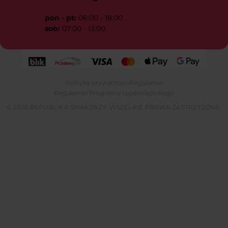
pon - pt:
06:00 - 18:00
sob:
07:00 - 13:00
Polityka prywatności
Regulamin
Regulamin Programu Lojalnościowego
© 2026 REPUBLIKA SMAKOSZY. WSZELKIE PRAWA ZASTRZEŻONE.
Tylko dzisiaj użyj kodu przy rejestracji,
51pkt