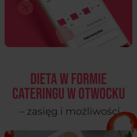
Dieta w formie
cateringu w Otwocku
– zasięg i możliwości