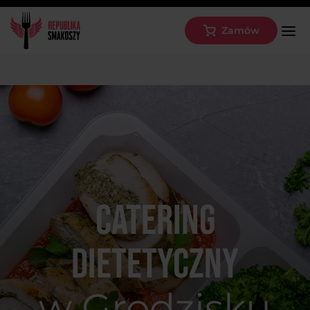
Zamów
Catering
dietetyczny
w Grodzisku