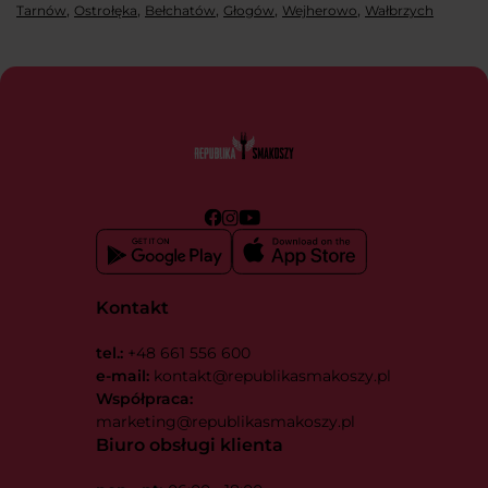
,
,
,
,
,
Tarnów
Ostrołęka
Bełchatów
Głogów
Wejherowo
Wałbrzych
Kontakt
tel.:
+48 661 556 600
e-mail:
kontakt@republikasmakoszy.pl
Współpraca:
marketing@republikasmakoszy.pl
Biuro obsługi klienta