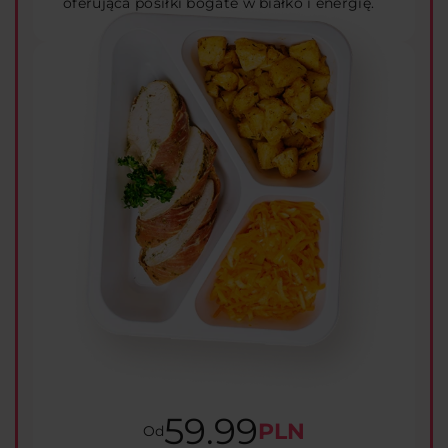
oferująca posiłki bogate w białko i energię.
59.99
PLN
Od