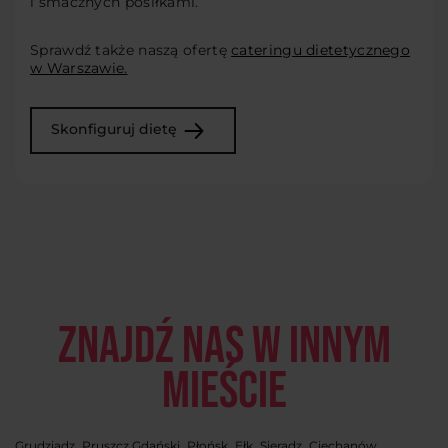
i smacznych posiłkami.
Sprawdź także naszą ofertę
cateringu dietetycznego
w Warszawie.
Skonfiguruj dietę
Znajdź nas w innym
mieście
,
,
,
,
,
,
Grudziądz
Pruszcz Gdański
Płońsk
Ełk
Sieradz
Ciechanów