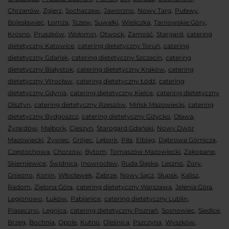
,
,
,
,
,
,
Chrzanów
Zgierz
Sochaczew
Jaworzno
Nowy Targ
Puławy
,
,
,
,
,
,
Bolesławiec
Łomża
Tczew
Suwałki
Wieliczka
Tarnowskie Góry
,
,
,
,
,
,
Krosno
Pruszków
Wołomin
Otwock
Zamość
Stargard
catering
,
,
dietetyczny Katowice
catering dietetyczny Toruń
catering
,
,
dietetyczny Gdańsk
catering dietetyczny Szczecin
catering
,
,
dietetyczny Białystok
catering dietetyczny Kraków
catering
,
,
dietetyczny Wrocław
catering dietetyczny Łódź
catering
,
,
dietetyczny Gdynia
catering dietetyczny Kielce
catering dietetyczny
,
,
,
Olsztyn
catering dietetyczny Rzeszów
Mińsk Mazowiecki
catering
,
,
,
dietetyczny Bydgoszcz
catering dietetyczny Giżycko
Oława
,
,
,
,
Żyrardów
Malbork
Cieszyn
Starogard Gdański
Nowy Dwór
,
,
,
,
,
,
,
Mazowiecki
Żywiec
Grójec
Lębork
Piła
Elbląg
Dąbrowa Górnicza
,
,
,
,
,
Częstochowa
Chorzów
Bytom
Tomaszów Mazowiecki
Zakopane
,
,
,
,
,
,
Skierniewice
Świdnica
Inowrocław
Ruda Śląska
Leszno
Żory
,
,
,
,
,
,
,
Gniezno
Konin
Włocławek
Zabrze
Nowy Sącz
Słupsk
Kalisz
,
,
,
,
Radom
Zielona Góra
catering dietetyczny Warszawa
Jelenia Góra
,
,
,
,
Legionowo
Łuków
Pabianice
catering dietetyczny Lublin
,
,
,
,
,
Piaseczno
Legnica
catering dietetyczny Poznań
Sosnowiec
Siedlce
,
,
,
,
,
,
,
Brzeg
Bochnia
Opole
Kutno
Oleśnica
Pszczyna
Wyszków