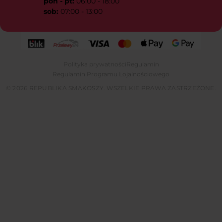
pon - pt:
06:00 - 18:00
sob:
07:00 - 13:00
Polityka prywatności
Regulamin
Regulamin Programu Lojalnościowego
© 2026 REPUBLIKA SMAKOSZY. WSZELKIE PRAWA ZASTRZEŻONE.
Tylko dzisiaj użyj kodu przy rejestracji,
51pkt